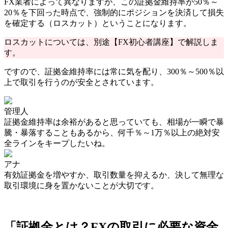
FX業者によって異なりますが、この
証拠金維持率が50％～
20％を下回った時点で、強制的にポジションを決済して損失
を確定する（ロスカット）
ということになります。
ロスカットについては、別途【FX初心者講座】で解説しま
す。
ですので、
証拠金維持率には常に気を配り、300％～500％以
上で取引を行うのが安全
とされています。
管理人
証拠金維持率は余裕があると思っていても、相場が一瞬で暴
騰・暴落することもあるから、
何千％～1万％以上の絶対安
全ラインをキープしたい
ね。
アナ
有効証拠金を増やすか、取引数量を抑えるか、決して無理な
取引環境に身を置かないことが大切です。
「証拠金とは？FXの取引に必要な資金