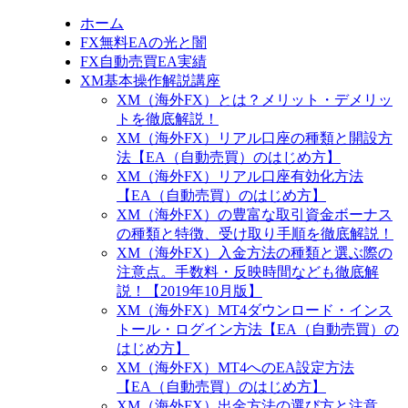
ホーム
FX無料EAの光と闇
FX自動売買EA実績
XM基本操作解説講座
XM（海外FX）とは？メリット・デメリッ
トを徹底解説！
XM（海外FX）リアル口座の種類と開設方
法【EA（自動売買）のはじめ方】
XM（海外FX）リアル口座有効化方法
【EA（自動売買）のはじめ方】
XM（海外FX）の豊富な取引資金ボーナス
の種類と特徴、受け取り手順を徹底解説！
XM（海外FX）入金方法の種類と選ぶ際の
注意点。手数料・反映時間なども徹底解
説！【2019年10月版】
XM（海外FX）MT4ダウンロード・インス
トール・ログイン方法【EA（自動売買）の
はじめ方】
XM（海外FX）MT4へのEA設定方法
【EA（自動売買）のはじめ方】
XM（海外FX）出金方法の選び方と注意