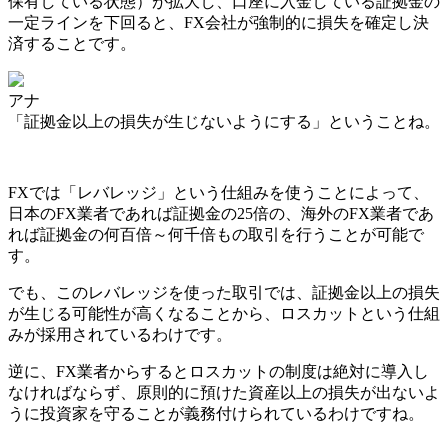
保有している状態）が拡大し、口座に入金している証拠金の
一定ラインを下回ると、FX会社が強制的に損失を確定し決
済すること
です。
アナ
「証拠金以上の損失が生じないようにする」
ということね。
FXでは「レバレッジ」という仕組みを使うことによって、
日本のFX業者であれば証拠金の25倍の、海外のFX業者であ
れば証拠金の何百倍～何千倍もの取引を行うことが可能で
す。
でも、この
レバレッジを使った取引では、証拠金以上の損失
が生じる可能性が高くなることから、ロスカットという仕組
みが採用されている
わけです。
逆に、
FX業者からするとロスカットの制度は絶対に導入し
なければならず、原則的に預けた資産以上の損失が出ないよ
うに投資家を守ることが義務付けられている
わけですね。