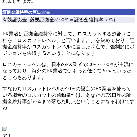
れましたよね。
証拠金維持率の算出方法
有効証拠金÷必要証拠金×100％＝証拠金維持率（％）
FX業者は証拠金維持率に対して、ロスカットする割合（こ
れを「ロスカットレベル」と言います。）を決めており、証
拠金維持率がロスカットレベルに達した時点で、強制的にポ
ジションを決済する
ということになります。
ロスカットレベルは、
日本のFX業者で50％～100％が主流
に
なっており、
海外のFX業者ではもっと低くて20％
といった
ところもあります。
すなわち
ロスカットレベルが50％の設定のFX業者を使って
いる場合のロスカットの発動条件は、あなたのFX口座の証
拠金維持率が50％まで落ちた時点
ということになるわけです
ね。
アナ