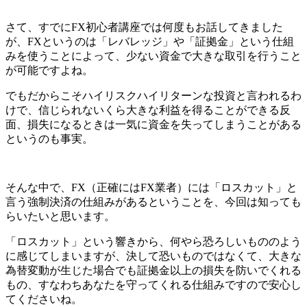
さて、すでにFX初心者講座では何度もお話してきました
が、
FXというのは「レバレッジ」や「証拠金」という仕組
みを使うことによって、少ない資金で大きな取引を行うこと
が可能
ですよね。
でもだからこそ
ハイリスクハイリターンな投資
と言われるわ
けで、信じられないくら
大きな利益を得ることができる反
面、損失になるときは一気に資金を失ってしまう
ことがある
というのも事実。
そんな中で、
FX（正確にはFX業者）には「ロスカット」と
言う強制決済の仕組みがある
ということを、今回は知っても
らいたいと思います。
「ロスカット」という響きから、何やら恐ろしいもののよう
に感じてしまいますが、決して恐いものではなくて、
大きな
為替変動が生じた場合でも証拠金以上の損失を防いでくれる
もの、すなわちあなたを守ってくれる仕組み
ですので安心し
てくださいね。