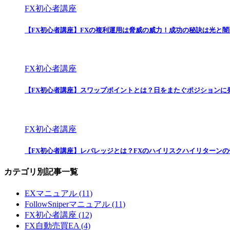
FX初心者講座
【FX初心者講座】FXの複利運用は脅威の威力！成功の秘訣は光と
FX初心者講座
【FX初心者講座】スワップポイントとは？日をまたぐポジションに
FX初心者講座
【FX初心者講座】レバレッジとは？FXのハイリスクハイリターン
カテゴリ別記事一覧
EXマニュアル (11)
FollowSniperマニュアル (11)
FX初心者講座 (12)
FX自動売買EA (4)