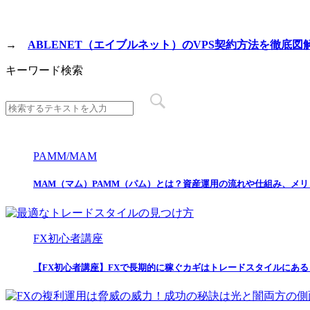
→
ABLENET（エイブルネット）のVPS契約方法を徹底図
キーワード検索
PAMM/MAM
MAM（マム）PAMM（パム）とは？資産運用の流れや仕組み、メ
FX初心者講座
【FX初心者講座】FXで長期的に稼ぐカギはトレードスタイルにあ