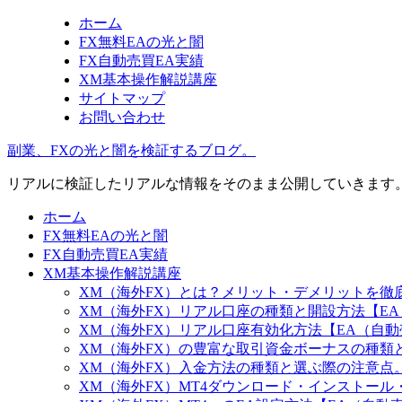
ホーム
FX無料EAの光と闇
FX自動売買EA実績
XM基本操作解説講座
サイトマップ
お問い合わせ
副業、FXの光と闇を検証するブログ。
リアルに検証したリアルな情報をそのまま公開していきます
ホーム
FX無料EAの光と闇
FX自動売買EA実績
XM基本操作解説講座
XM（海外FX）とは？メリット・デメリットを徹
XM（海外FX）リアル口座の種類と開設方法【E
XM（海外FX）リアル口座有効化方法【EA（自
XM（海外FX）の豊富な取引資金ボーナスの種類
XM（海外FX）入金方法の種類と選ぶ際の注意点。
XM（海外FX）MT4ダウンロード・インストー