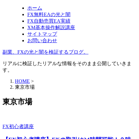
ホーム
FX無料EAの光と闇
FX自動売買EA実績
XM基本操作解説講座
サイトマップ
お問い合わせ
副業、FXの光と闇を検証するブログ。
リアルに検証したリアルな情報をそのまま公開していきま
す。
HOME
>
東京市場
東京市場
FX初心者講座