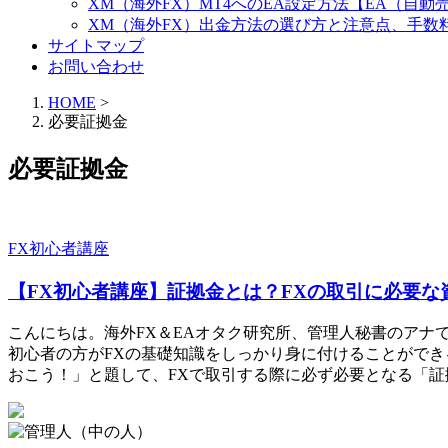
XM（海外FX）MT4へのEA設定方法【EA（自
XM（海外FX）出金方法の選び方と注意点、手数
サイトマップ
お問い合わせ
HOME
>
必要証拠金
必要証拠金
FX初心者講座
【FX初心者講座】証拠金とは？FXの取引に必要な
こんにちは。海外FX＆EAオタク研究所、管理人秘書のアナ
初心者の方がFXの基礎知識をしっかり身に付けることができ
おこう！」と題して、FXで取引する際に必ず必要となる「証拠