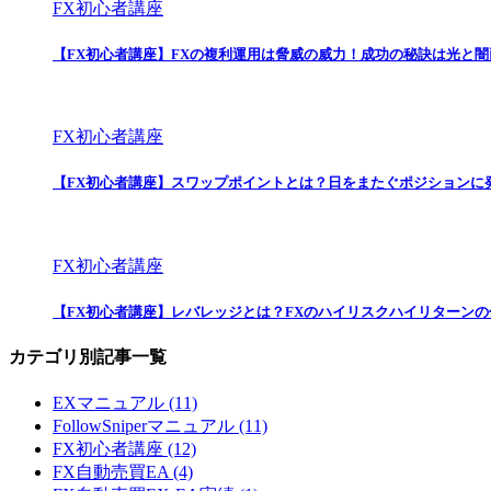
FX初心者講座
【FX初心者講座】FXの複利運用は脅威の威力！成功の秘訣は光と
FX初心者講座
【FX初心者講座】スワップポイントとは？日をまたぐポジションに
FX初心者講座
【FX初心者講座】レバレッジとは？FXのハイリスクハイリターン
カテゴリ別記事一覧
EXマニュアル (11)
FollowSniperマニュアル (11)
FX初心者講座 (12)
FX自動売買EA (4)