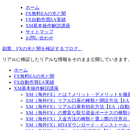
ホーム
FX無料EAの光と闇
FX自動売買EA実績
XM基本操作解説講座
サイトマップ
お問い合わせ
副業、FXの光と闇を検証するブログ。
リアルに検証したリアルな情報をそのまま公開していきます
ホーム
FX無料EAの光と闇
FX自動売買EA実績
XM基本操作解説講座
XM（海外FX）とは？メリット・デメリットを徹
XM（海外FX）リアル口座の種類と開設方法【E
XM（海外FX）リアル口座有効化方法【EA（自
XM（海外FX）の豊富な取引資金ボーナスの種類
XM（海外FX）入金方法の種類と選ぶ際の注意点。
XM（海外FX）MT4ダウンロード・インストー