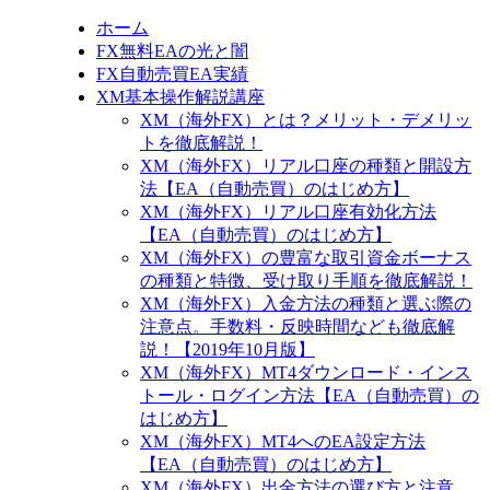
ホーム
FX無料EAの光と闇
FX自動売買EA実績
XM基本操作解説講座
XM（海外FX）とは？メリット・デメリッ
トを徹底解説！
XM（海外FX）リアル口座の種類と開設方
法【EA（自動売買）のはじめ方】
XM（海外FX）リアル口座有効化方法
【EA（自動売買）のはじめ方】
XM（海外FX）の豊富な取引資金ボーナス
の種類と特徴、受け取り手順を徹底解説！
XM（海外FX）入金方法の種類と選ぶ際の
注意点。手数料・反映時間なども徹底解
説！【2019年10月版】
XM（海外FX）MT4ダウンロード・インス
トール・ログイン方法【EA（自動売買）の
はじめ方】
XM（海外FX）MT4へのEA設定方法
【EA（自動売買）のはじめ方】
XM（海外FX）出金方法の選び方と注意