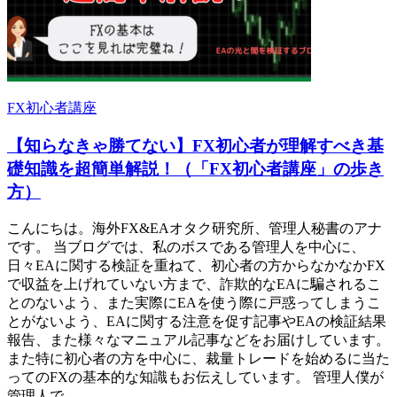
FX初心者講座
【知らなきゃ勝てない】FX初心者が理解すべき基
礎知識を超簡単解説！（「FX初心者講座」の歩き
方）
こんにちは。海外FX&EAオタク研究所、管理人秘書のアナ
です。 当ブログでは、私のボスである管理人を中心に、
日々EAに関する検証を重ねて、初心者の方からなかなかFX
で収益を上げれていない方まで、詐欺的なEAに騙されるこ
とのないよう、また実際にEAを使う際に戸惑ってしまうこ
とがないよう、EAに関する注意を促す記事やEAの検証結果
報告、また様々なマニュアル記事などをお届けしています。
また特に初心者の方を中心に、裁量トレードを始めるに当た
ってのFXの基本的な知識もお伝えしています。 管理人僕が
管理人で ...