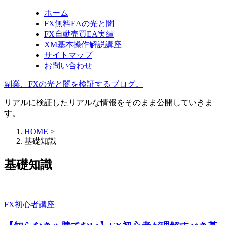
ホーム
FX無料EAの光と闇
FX自動売買EA実績
XM基本操作解説講座
サイトマップ
お問い合わせ
副業、FXの光と闇を検証するブログ。
リアルに検証したリアルな情報をそのまま公開していきま
す。
HOME
>
基礎知識
基礎知識
FX初心者講座