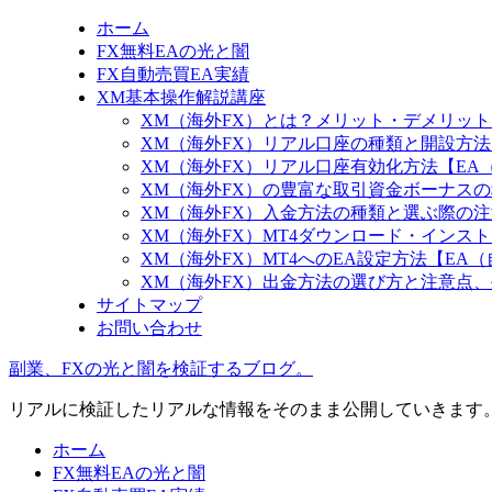
ホーム
FX無料EAの光と闇
FX自動売買EA実績
XM基本操作解説講座
XM（海外FX）とは？メリット・デメリッ
XM（海外FX）リアル口座の種類と開設方
XM（海外FX）リアル口座有効化方法【EA
XM（海外FX）の豊富な取引資金ボーナス
XM（海外FX）入金方法の種類と選ぶ際の注
XM（海外FX）MT4ダウンロード・インス
XM（海外FX）MT4へのEA設定方法【EA
XM（海外FX）出金方法の選び方と注意点
サイトマップ
お問い合わせ
副業、FXの光と闇を検証するブログ。
リアルに検証したリアルな情報をそのまま公開していきます
ホーム
FX無料EAの光と闇