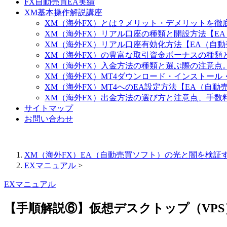
FX自動売買EA実績
XM基本操作解説講座
XM（海外FX）とは？メリット・デメリットを徹
XM（海外FX）リアル口座の種類と開設方法【E
XM（海外FX）リアル口座有効化方法【EA（自
XM（海外FX）の豊富な取引資金ボーナスの種類
XM（海外FX）入金方法の種類と選ぶ際の注意点。
XM（海外FX）MT4ダウンロード・インストー
XM（海外FX）MT4へのEA設定方法【EA（自
XM（海外FX）出金方法の選び方と注意点、手数
サイトマップ
お問い合わせ
XM（海外FX）EA（自動売買ソフト）の光と闇を検証
EXマニュアル
>
EXマニュアル
【手順解説⑥】仮想デスクトップ（VP