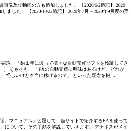
の実績画像及び動画の方も追加しました。 【2020/6/2追記】 2020
た。 【2020/10/22追記】 2020年7月～2020年9月度の実
欺の実態」 「約１年に渡って様々な自動売買ソフトを検証してき
） そもそも、 「FXの自動売買に興味はあるけど、どれが
怪しいけど本当に稼げるの？」 といった疑念を抱 ...
e削除』マニュアル」と題して、当サイトで紹介するEAを使って
除」について、その手順を解説していきます。 アナボスがメイ