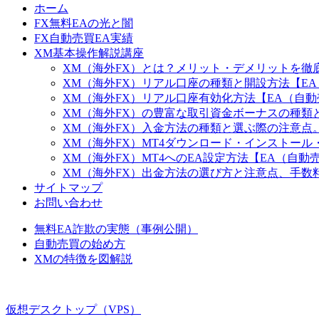
ホーム
FX無料EAの光と闇
FX自動売買EA実績
XM基本操作解説講座
XM（海外FX）とは？メリット・デメリットを徹
XM（海外FX）リアル口座の種類と開設方法【E
XM（海外FX）リアル口座有効化方法【EA（自
XM（海外FX）の豊富な取引資金ボーナスの種類
XM（海外FX）入金方法の種類と選ぶ際の注意点。
XM（海外FX）MT4ダウンロード・インストー
XM（海外FX）MT4へのEA設定方法【EA（自
XM（海外FX）出金方法の選び方と注意点、手数
サイトマップ
お問い合わせ
無料EA詐欺の実態（事例公開）
自動売買の始め方
XMの特徴を図解説
仮想デスクトップ（VPS）