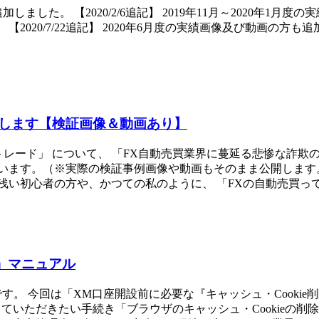
加しました。 【2020/2/6追記】 2019年11月～2020年1月度
20/7/22追記】 2020年6月度の実績画像及び動画の方も追加しまし
します【検証画像＆動画あり】
トレード」 について、 「FX自動売買業界に蔓延る悲惨な詐
います。（※実際の検証事例画像や動画もそのまま公開します。
い初心者の方や、かつての私のように、 「FXの自動売買って、
除」マニュアル
す。 今回は「XM口座開設前に必要な『キャッシュ・Cooki
ていただきたい手続き「ブラウザのキャッシュ・Cookieの削