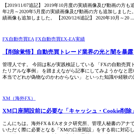
【2019/11/07追記】 2019年10月度の実績画像及び動画の方も追
年2月～2020年5月度の実績画像及び動画の方も追加しました。 【20
績画像も追加しました。 【2020/12/6追記】 2020年10月～20 ...
FX自動売買EA
FX自動売買EX-EA実績
【削除覚悟】自動売買トレード業界の光と闇を暴露
管理人です。 今回は私が実践検証している 「FXの自動売買
たリアルな事例」 を踏まえながら記事にしてみようかなと思
本当でどれが偽物なのかわからない」 といった知識や経験の浅
XM（海外FX）
XM口座開設前に必要な「キャッシュ・Cookie削
こんにちは。海外FX＆EAオタク研究所、管理人秘書のアナで
いただく際に必要となる「XMの口座開設」をする前に対応し