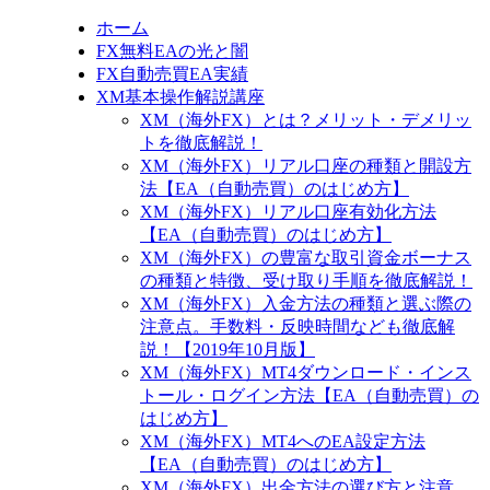
ホーム
FX無料EAの光と闇
FX自動売買EA実績
XM基本操作解説講座
XM（海外FX）とは？メリット・デメリッ
トを徹底解説！
XM（海外FX）リアル口座の種類と開設方
法【EA（自動売買）のはじめ方】
XM（海外FX）リアル口座有効化方法
【EA（自動売買）のはじめ方】
XM（海外FX）の豊富な取引資金ボーナス
の種類と特徴、受け取り手順を徹底解説！
XM（海外FX）入金方法の種類と選ぶ際の
注意点。手数料・反映時間なども徹底解
説！【2019年10月版】
XM（海外FX）MT4ダウンロード・インス
トール・ログイン方法【EA（自動売買）の
はじめ方】
XM（海外FX）MT4へのEA設定方法
【EA（自動売買）のはじめ方】
XM（海外FX）出金方法の選び方と注意